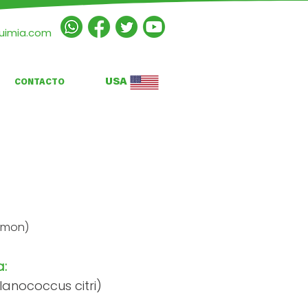
quimia.com
USA
CONTACTO
limon)
a:
lanococcus citri)