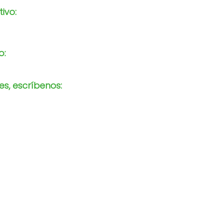
tivo:
o:
s, escríbenos: