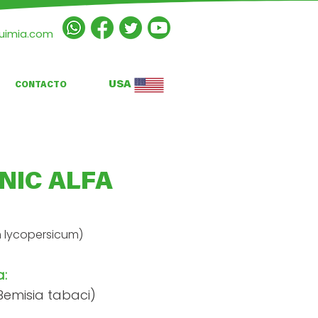
quimia.com
USA
CONTACTO
NIC ALFA
 lycopersicum)
a:
emisia tabaci)