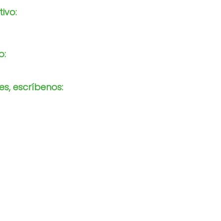
tivo:
o:
s, escríbenos: