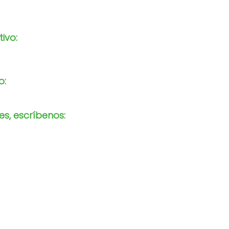
tivo:
o:
s, escríbenos: