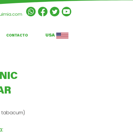
quimia.com
USA
CONTACTO
NIC
AR
a tabacum)
a: