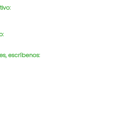
tivo:
o:
s, escríbenos: