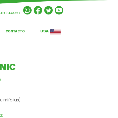
quimia.com
USA
CONTACTO
NIC
O
lmifolius)
a: