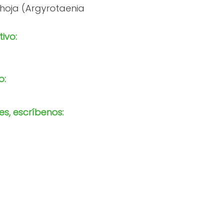
 hoja (Argyrotaenia
tivo:
o:
s, escríbenos: