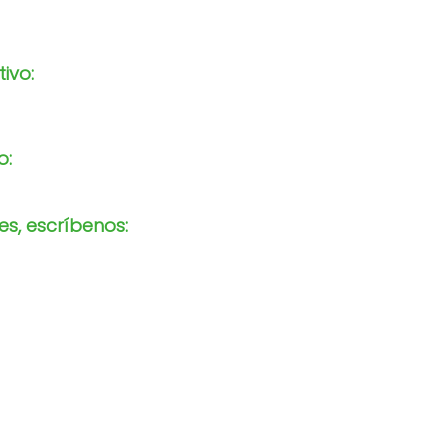
tivo:
o:
s, escríbenos: