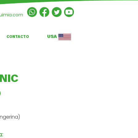
quimia.com
USA
CONTACTO
NIC
O
angerina)
a: