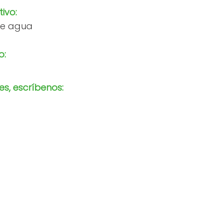
tivo:
 de agua
o:
s, escríbenos: