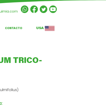
quimia.com
USA
CONTACTO
UM TRICO-
lmifolius)
a: