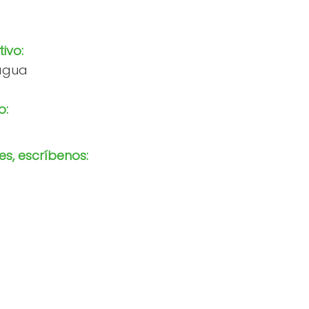
tivo:
 agua
o:
s, escríbenos: