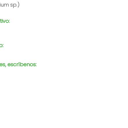
ium sp.)
tivo:
o:
s, escríbenos: