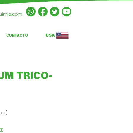
quimia.com
USA
CONTACTO
UM TRICO-
sca)
a: