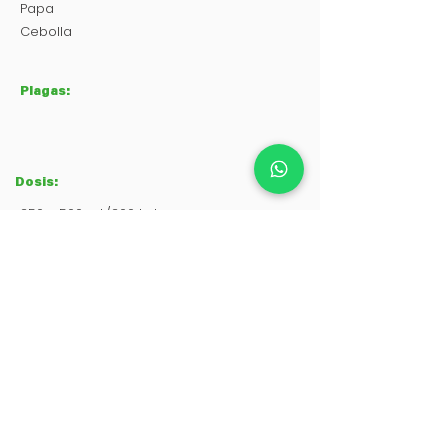
Papa
Cebolla
Plagas:
Dosis:
250 - 500 mL/200 L de agua
1 -2 L/ha
Contáctanos
:
Ultraquimia
Agrícola
S.A de C.V