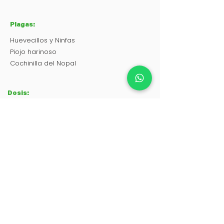
Plagas:
Huevecillos y Ninfas
Piojo harinoso
Cochinilla del Nopal
Dosis:
0.5-1 L/200 de agua
Contáctanos
:
Ultraquimia
Agrícola
S.A de C.V
Calle 56 Sur, Manzana 1, Lote 13, Colonia