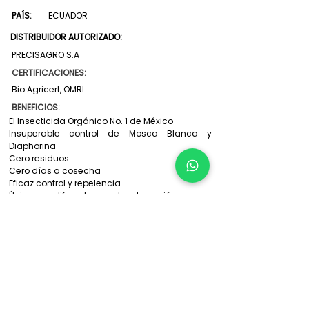
PAÍS:
ECUADOR
DISTRIBUIDOR AUTORIZADO:
PRECISAGRO S.A
CERTIFICACIONES:
Bio Agricert, OMRI
BENEFICIOS:
El Insecticida Orgánico No. 1 de México
Insuperable control de Mosca Blanca y
Diaphorina
Cero residuos
Cero días a cosecha
Eficaz control y repelencia
Único con diferentes modos de acción
Respeta insectos benéficios y polinizadores
Recomendable para manejo de resistencia
Adecuado para programas MI
Contáctanos
: