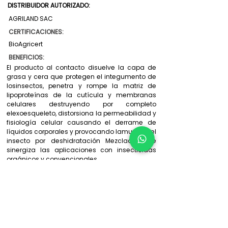
DISTRIBUIDOR AUTORIZADO:
AGRILAND SAC
CERTIFICACIONES:
BioAgricert
BENEFICIOS:
El producto al contacto disuelve la capa de
grasa y cera que protegen el integumento de
losinsectos, penetra y rompe la matriz de
lipoproteínas de la cutícula y membranas
celulares destruyendo por completo
elexoesqueleto, distorsiona la permeabilidad y
fisiología celular causando el derrame de
líquidos corporales y provocando lamuerte del
insecto por deshidratación Mezclador que
sinergiza las aplicaciones con insecticidas
orgánicos y convencionales
Exento de Límite Máximo de Residuos
Compatible con el Manejo Integrado de
Plagas (MIP)
Intervalo de seguridad "0" días
Contáctanos
: