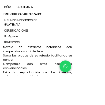
PAÍS:
GUATEMALA
DISTRIBUIDOR AUTORIZADO:
INSUMOS MODERNOS DE
GUATEMALA
CERTIFICACIONES:
BioAgricert
BENEFICIOS:
Mezcla de extractos botánicos con
insuperable control de Trips
Saca las plagas de su refugio, facilitando su
control
Compatible con otros insecticidas
convencionales
Evita la reproducción de los insectos,
reduciendo sus poblaciones
Efectivo control de insectos chupadores
Cero Residuos, Cero días a Cosecha
Apropiado para programas de manejo
antirresistencia y MIP
Contáctanos
: