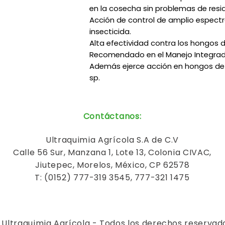
en la cosecha sin problemas de resi
Acción de control de amplio espectro
insecticida.
Alta efectividad contra los hongos de
Recomendado en el Manejo Integrad
Además ejerce acción en hongos de 
sp.
Contáctanos
:
Ultraquimia
Agrícola
S.A de C.V
Calle 56 Sur, Manzana 1, Lote 13, Colonia CIVAC,
Jiutepec, Morelos, México, CP 62578
T: (0152) 777-319 3545, 777-321 1475
 Ultraquimia Agrícola - Todos los derechos reservad