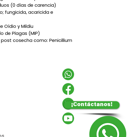
duos (0 días de carencia)
; fungicida, acaricida e
 Oídio y Mildiu
o de Plagas (MIP)
post cosecha como: Penicillium
¡Contáctanos!
os